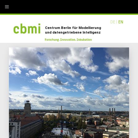
undefined
DE |
EN