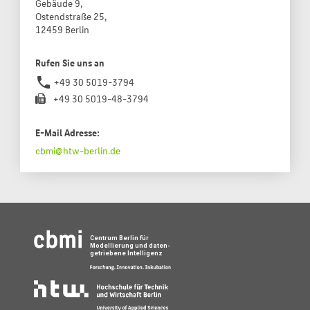
Gebäude 9,
Ostendstraße 25,
12459 Berlin
Rufen Sie uns an
phone
+49 30 5019-3794
+49 30 5019-48-3794
E-Mail Adresse:
cbmi@htw-berlin.de